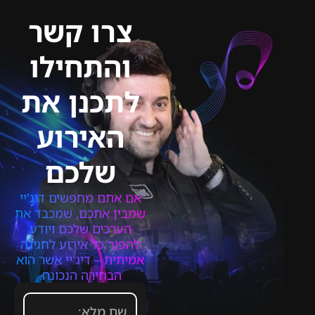
צרו קשר
והתחילו
לתכנן את
האירוע
שלכם
אם אתם מחפשים דיג'יי
שמבין אתכם, שמכבד את
הערכים שלכם ויודע
להפוך כל אירוע לחגיגה
אמיתית – דיג'יי אשר הוא
הבחירה הנכונה.