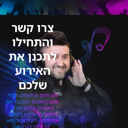
צרו קשר
והתחילו
לתכנן את
האירוע
שלכם
אם אתם מחפשים דיג'יי
שמבין אתכם, שמכבד את
הערכים שלכם ויודע
להפוך כל אירוע לחגיגה
אמיתית – דיג'יי אשר הוא
הבחירה הנכונה.