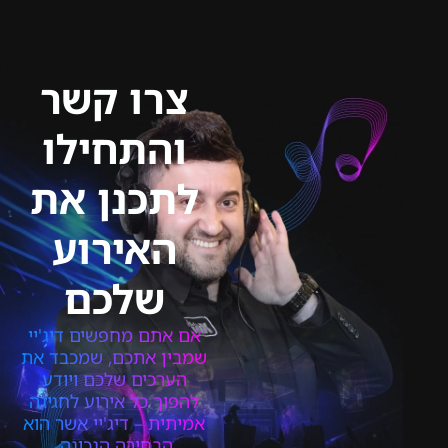
צרו קשר
והתחילו
לתכנן את
האירוע
שלכם
אם אתם מחפשים דיג'יי
שמבין אתכם, שמכבד את
הערכים שלכם ויודע
להפוך כל אירוע לחגיגה
אמיתית – דיג'יי אשר הוא
הבחירה הנכונה.